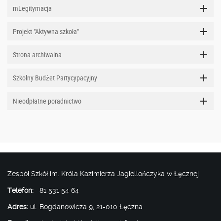
mLegitymacja
Projekt "Aktywna szkoła"
Strona archiwalna
Szkolny Budżet Partycypacyjny
Nieodpłatne poradnictwo
Zespół Szkół im. Króla Kazimierza Jagiellończyka w Łęcznej
Telefon:
81 531 54 64
Adres:
ul. Bogdanowicza 9, 21-010 Łęczna