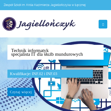
Zespół Szkół im. Króla Kazimierza Jagiellończyka w Łęcznej
Technik informatyk
specjalista IT dla służb mundurowych
Kwalifikacje: INF.02 i INF.03
Czytaj więcej