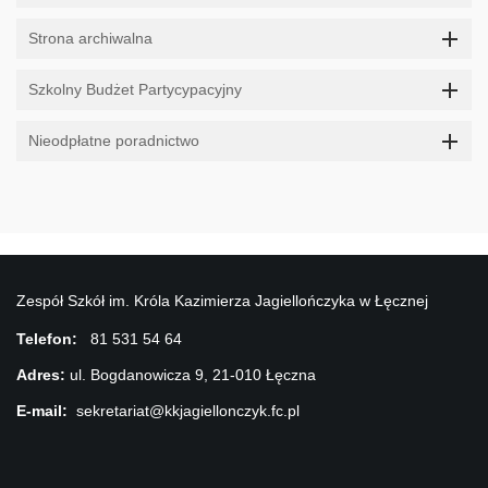
Strona archiwalna
Szkolny Budżet Partycypacyjny
Nieodpłatne poradnictwo
Zespół Szkół im. Króla Kazimierza Jagiellończyka w Łęcznej
Telefon:
81 531 54 64
Adres:
ul. Bogdanowicza 9, 21-010 Łęczna
E-mail:
sekretariat@kkjagiellonczyk.fc.pl