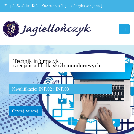
Zespół Szkół im. Króla Kazimierza Jagiellończyka w Łęcznej
Technik informatyk
specjalista IT dla służb mundurowych
Kwalifikacje: INF.02 i INF.03
Czytaj więcej