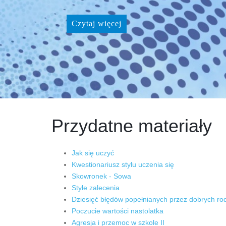
Czytaj więcej
Przydatne materiały
Jak się uczyć
Kwestionariusz stylu uczenia się
Skowronek - Sowa
Style zalecenia
Dziesięć błędów popełnianych przez dobrych ro
Poczucie wartości nastolatka
Agresja i przemoc w szkole II