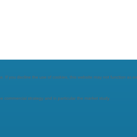
. If you decline the use of cookies, this website may not function as e
he commercial strategy and in particular the market study.