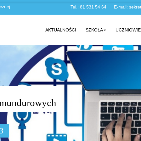
cznej
Tel.: 81 531 54 64
E-mail:
sekret
AKTUALNOŚCI
SZKOŁA
UCZNIOWIE
żb mundurowych
03