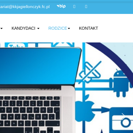
ariat@kkjagiellonczyk.fc.pl
KANDYDACI
RODZICE
KONTAKT