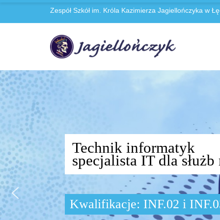
Zespół Szkół im. Króla Kazimierza Jagiellończyka w Łę
Technik informatyk
specjalista IT dla słu
Kwalifikacje: INF.02 i INF.