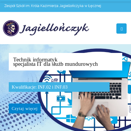
Zespół Szkół im. Króla Kazimierza Jagiellończyka w Łęcznej
Technik informatyk
specjalista IT dla służb mundurowych
Kwalifikacje: INF.02 i INF.03
Czytaj więcej