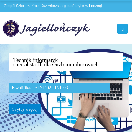
Zespół Szkół im. Króla Kazimierza Jagiellończyka w Łęcznej
Technik informatyk
specjalista IT dla służb mundurowych
Kwalifikacje: INF.02 i INF.03
Czytaj więcej