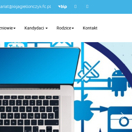
ariat@kkjagiellonczyk.fc.pl
zniowie
Kandydaci
Rodzice
Kontakt