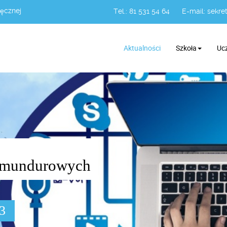
Łęcznej
Tel.: 81 531 54 64
E-mail:
sekret
Aktualności
Szkoła
Uc
żb mundurowych
03