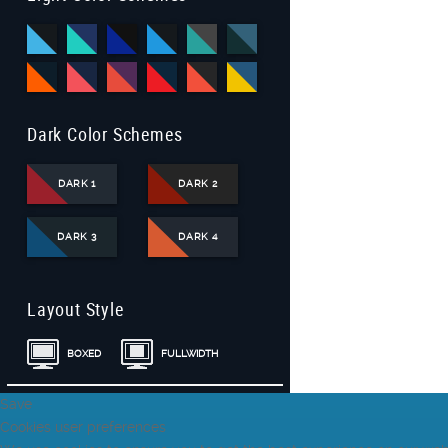
Dark Color Schemes
DARK 1
DARK 2
DARK 3
DARK 4
Layout Style
BOXED
FULLWIDTH
Save
Cookies user preferences