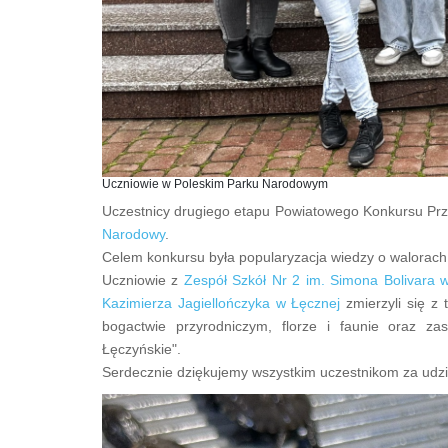
Uczniowie w Poleskim Parku Narodowym
Uczestnicy drugiego etapu Powiatowego Konkursu Prz
Narodowy
.
Celem konkursu była popularyzacja wiedzy o walorach
Uczniowie z
Zespół Szkół Nr 2 im. Simona Bolivara w
Kazimierza Jagiellończyka w Łęcznej
zmierzyli się z
bogactwie przyrodniczym, florze i faunie oraz z
Łęczyńskie".
Serdecznie dziękujemy wszystkim uczestnikom za udzi