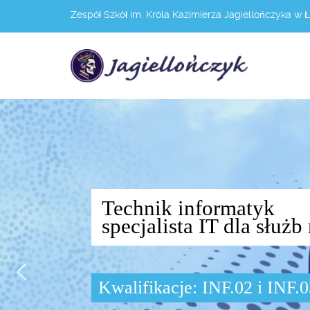
Zespół Szkół im. Króla Kazimierza Jagiellończyka w 
Technik informatyk
specjalista IT dla słu
Kwalifikacje: INF.02 i INF.