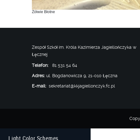
Żółwie Błotne
Zespół Szkół im. Króla Kazimierza Jagiellończyka w
Łęcznej
Telefon:
81 531 54 64
Adres:
ul. Bogdanowicza 9, 21-010 Łęczna
E-mail:
sekretariat@kkjagiellonczyk.fc.pl
Copy
Light Color Schemes