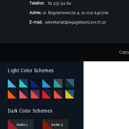
Telefon:
81 531 54 64
Adres:
ul. Bogdanowicza 9, 21-010 Łęczna
E-mail:
sekretariat@kkjagiellonczyk.fc.pl
Copy
Light Color Schemes
Dark Color Schemes
DARK 1
DARK 2