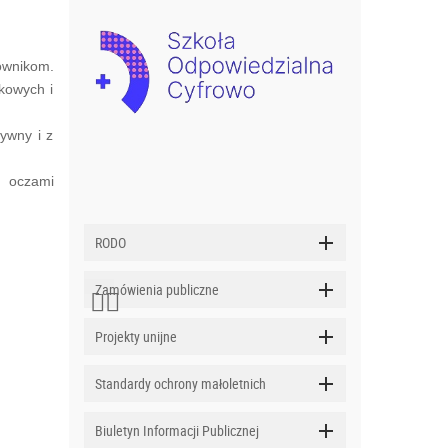
kownikom.
ekowych i
ywny i z
I oczami
RODO
Zamówienia publiczne
Projekty unijne
Standardy ochrony małoletnich
Biuletyn Informacji Publicznej