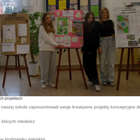
ch projektach
w naszej szkole zaprezentowali swoje kreatywne projekty koncepcyjne 
 których młodzież:
 w środowisku miejskim.