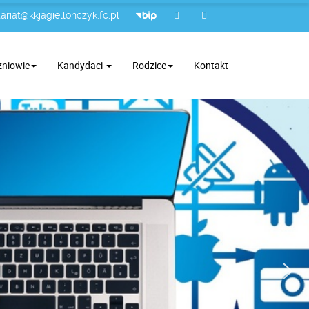
ariat@kkjagiellonczyk.fc.pl
zniowie
Kandydaci
Rodzice
Kontakt