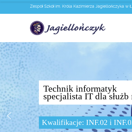
Zespół Szkół im. Króla Kazimierza Jagiellończyka w 
Technik informatyk
specjalista IT dla słu
Kwalifikacje: INF.02 i INF.