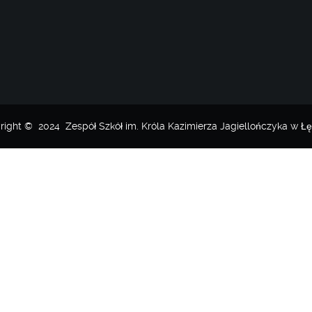
right © 2024 Zespół Szkół im. Króla Kazimierza Jagiellończyka w Łę