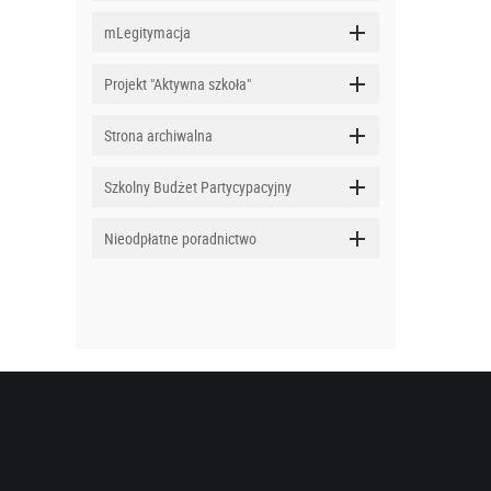
mLegitymacja
Projekt "Aktywna szkoła"
Strona archiwalna
Szkolny Budżet Partycypacyjny
Nieodpłatne poradnictwo