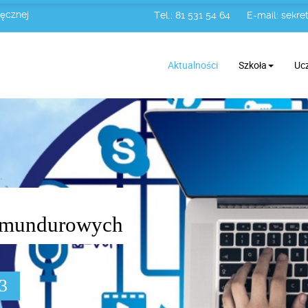
Łęcznej
Tel.: 81 531 54 64
E-mail:
sekret
Aktualności
Szkoła
Uc
żb mundurowych
03