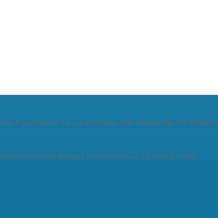
te. If you decline the use of cookies, this website may not function
ct the commercial strategy and in particular the market study.