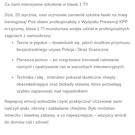
Za nami intensywne szkolenie w klasie 1 TI!
Dziś, 20 stycznia, nasi uczniowie zamienili szkolne ławki na matę
treningową! Pod okiem profesjonalisty z Wydziału Prewencji KPP
w Łęcznej, klasa 1 TI mundurowa wzięła udział w profesjonalnych
zajęciach z samoobrony.
Teoria w pigułce – dowiedzieli się, jakich środków przymusu
bezpośredniego używa Policja i Straż Graniczna.
Pierwsza pomoc – po rozgrzewce trenowali ratowanie
rannych i opatrywanie ran w warunkach interwencyjnych.
Technika i siłą - instruktor pokazał skuteczne chwyty
obezwładniające oraz blokady stawów, które pozwalają
szybko zapanować nad napastnikiem.
Najwięcej emocji wzbudziła część praktyczna! Uczniowie sami
ćwiczyli ataki, obronę i zakładanie chwytów. Było mnóstwo
śmiechu i świetnej zabawy, a co najważniejsze – wszyscy wrócili
do domów cali i zdrowi!