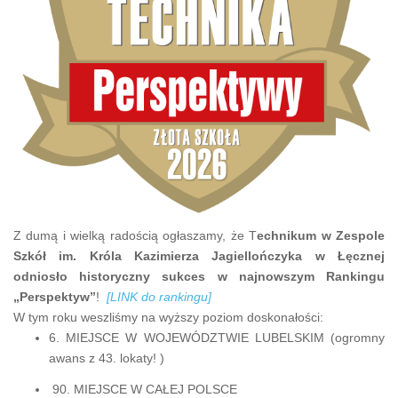
Z dumą i wielką radością ogłaszamy, że T
echnikum w Zespole
Szkół im. Króla Kazimierza Jagiellończyka w Łęcznej
odniosło historyczny sukces w najnowszym Rankingu
„Perspektyw”
!
[LINK do rankingu]
W tym roku weszliśmy na wyższy poziom doskonałości:
6. MIEJSCE W WOJEWÓDZTWIE LUBELSKIM (ogromny
awans z 43. lokaty! )
90. MIEJSCE W CAŁEJ POLSCE