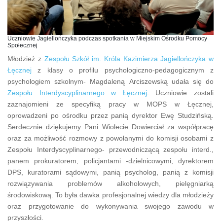
Uczniowie Jagiellończyka podczas spotkania w Miejskim Ośrodku Pomocy
Społecznej
Młodzież z
Zespołu Szkół im. Króla Kazimierza Jagiellończyka w
Łęcznej
z klasy o profilu psychologiczno-pedagogicznym z
psychologiem szkolnym- Magdaleną Arciszewską udała się do
Zespołu Interdyscyplinarnego w Łęcznej
. Uczniowie zostali
zaznajomieni ze specyfiką pracy w MOPS w Łęcznej,
oprowadzeni po ośrodku przez panią dyrektor Ewę Studzińską.
Serdecznie dziękujemy Pani Wiolecie Dowierciał za współpracę
oraz za możliwość rozmowy z powołanymi do komisji osobami z
Zespołu Interdyscyplinarnego- przewodniczącą zespołu interd.,
panem prokuratorem, policjantami -dzielnicowymi, dyrektorem
DPS, kuratorami sądowymi, panią psycholog, panią z komisji
rozwiązywania problemów alkoholowych, pielęgniarką
środowiskową. To była dawka profesjonalnej wiedzy dla młodzieży
oraz przygotowanie do wykonywania swojego zawodu w
przyszłości.