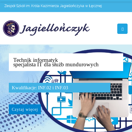
Zespół Szkół im. Króla Kazimierza Jagiellończyka w Łęcznej
Technik informatyk
specjalista IT dla służb mundurowych
Kwalifikacje: INF.02 i INF.03
Czytaj więcej