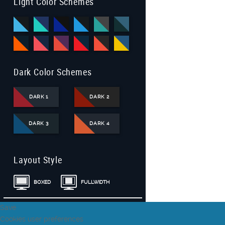
Light Color Schemes
Dark Color Schemes
DARK 1
DARK 2
DARK 3
DARK 4
Layout Style
BOXED
FULLWIDTH
Save
Cookies user preferences