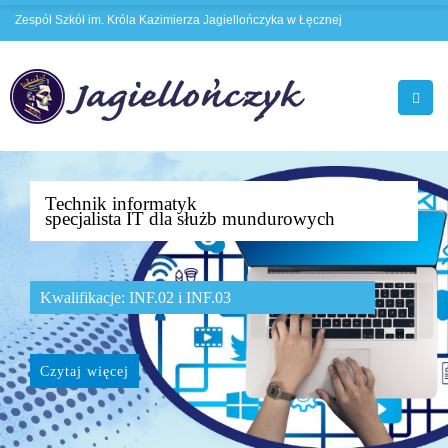
Zespół Szkół im. Króla Kazimierza Jagiellończyka w Łęcznej
Technik informatyk
specjalista IT dla służb mundurowych
Kwalifikacje: INF.02 i INF.03
Czytaj więcej