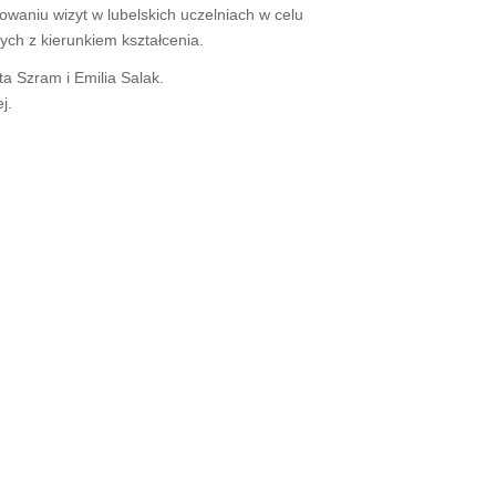
owaniu wizyt w lubelskich uczelniach w celu
ch z kierunkiem kształcenia.
a Szram i Emilia Salak.
j.