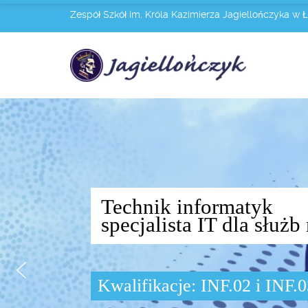
Zespół Szkół im. Króla Kazimierza Jagiellończyka w 
Technik informatyk
specjalista IT dla słu
Kwalifikacje: INF.02 i INF.