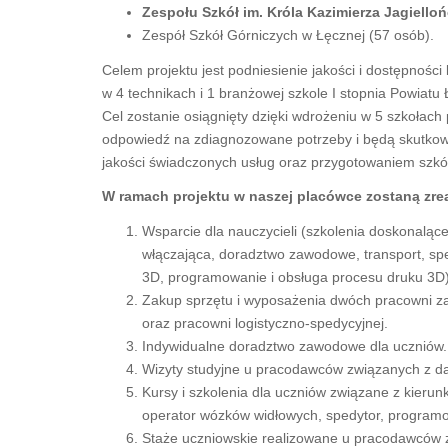
Zespołu Szkół im. Króla Kazimierza Jagiello
Zespół Szkół Górniczych w Łęcznej (57 osób).
Celem projektu jest podniesienie jakości i dostępnośc
w 4 technikach i 1 branżowej szkole I stopnia Powiatu
Cel zostanie osiągnięty dzięki wdrożeniu w 5 szkołac
odpowiedź na zdiagnozowane potrzeby i będą skutko
jakości świadczonych usług oraz przygotowaniem szkół
W ramach projektu w naszej placówce zostaną zre
Wsparcie dla nauczycieli (szkolenia doskonaląc
włączająca, doradztwo zawodowe, transport, spe
3D, programowanie i obsługa procesu druku 3D)
Zakup sprzętu i wyposażenia dwóch pracowni za
oraz pracowni logistyczno-spedycyjnej.
Indywidualne doradztwo zawodowe dla uczniów.
Wizyty studyjne u pracodawców związanych z da
Kursy i szkolenia dla uczniów związane z kierunk
operator wózków widłowych, spedytor, programo
Staże uczniowskie realizowane u pracodawców 