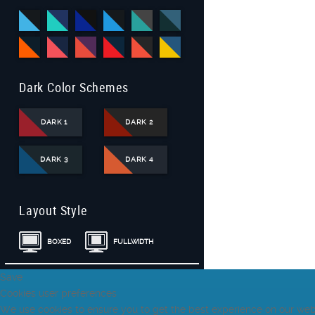
Dark Color Schemes
DARK 1
DARK 2
DARK 3
DARK 4
Layout Style
BOXED
FULLWIDTH
Save
Cookies user preferences
We use cookies to ensure you to get the best experience on our websi