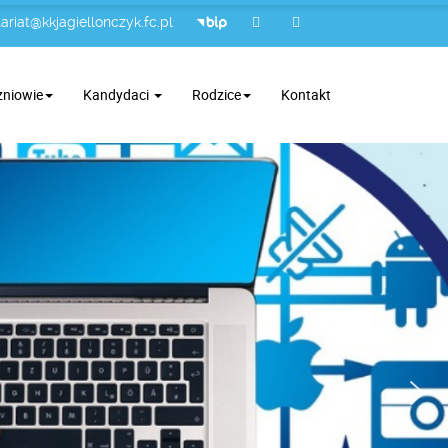
ariat@kkjagiellonczyk.fc.pl
zniowie
Kandydaci
Rodzice
Kontakt