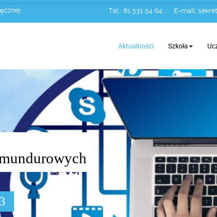
Łęcznej
Tel.: 81 531 54 64
E-mail:
sekret
Aktualności
Szkoła
Uc
żb mundurowych
03