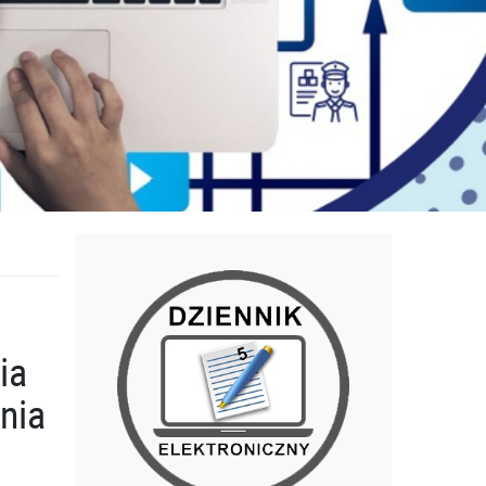
ia
nia