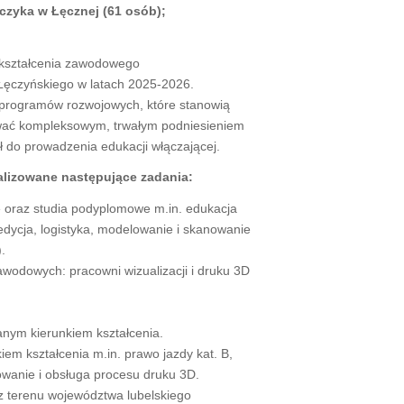
ńczyka w Łęcznej (61 osób);
i kształcenia zawodowego
 Łęczyńskiego w latach 2025-2026.
h programów rozwojowych, które stanowią
wać kompleksowym, trwałym podniesieniem
 do prowadzenia edukacji włączającej.
alizowane następujące zadania:
e oraz studia podyplomowe m.in. edukacja
dycja, logistyka, modelowanie i skanowanie
.
wodowych: pracowni wizualizacji i druku 3D
nym kierunkiem kształcenia.
iem kształcenia m.in. prawo jazdy kat. B,
wanie i obsługa procesu druku 3D.
z terenu województwa lubelskiego