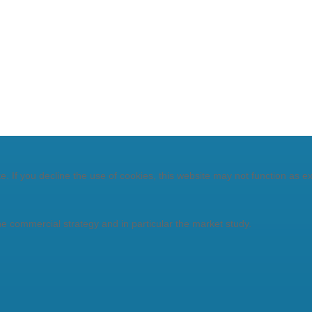
. If you decline the use of cookies, this website may not function as e
he commercial strategy and in particular the market study.