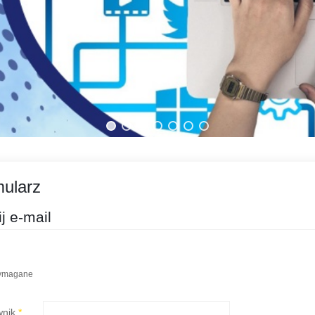
ularz
j e-mail
ymagane
wnik
*