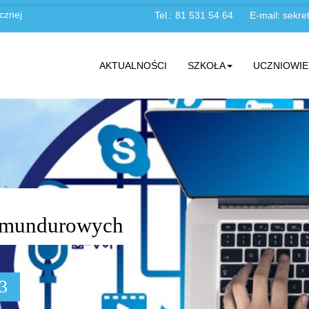
cznej
Tel.: 81 531 54 64
E-mail:
sekret
AKTUALNOŚCI
SZKOŁA
UCZNIOWIE
żb mundurowych
03