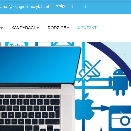
ariat@kkjagiellonczyk.fc.pl
KANDYDACI
RODZICE
KONTAKT