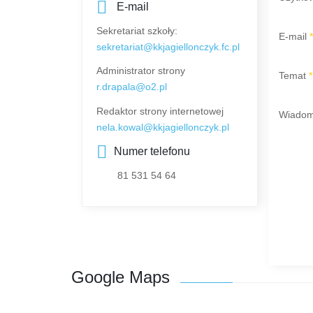
E-mail
Sekretariat szkoły:
E-mail
sekretariat@kkjagiellonczyk.fc.pl
Administrator strony
Temat
*
r.drapala@o2.pl
Redaktor strony internetowej
Wiado
nela.kowal@kkjagiellonczyk.pl
Numer telefonu
81 531 54 64
Google Maps