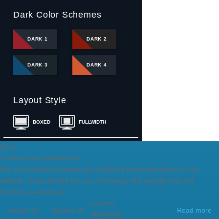
Dark Color Schemes
DARK 1
DARK 2
DARK 3
DARK 4
Layout Style
BOXED
FULLWIDTH
Save
Cookies user preferences
We use cookies to ensure you to get the best experience on our
website. If you decline the use of cookies, this website may not
function as expected.
cookies
Accept all
Decline all
Read more
Marketing