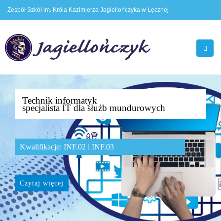
Zespół Szkół im. Króla Kazimierza Jagiellończyka w Łęcznej
Technik informatyk
specjalista IT dla służb mundurowych
Kwalifikacje: INF.02 i INF.03
Czytaj więcej