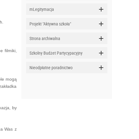
mLegitymacja
ch.
Projekt "Aktywna szkoła"
Strona archiwalna
filmiki,
Szkolny Budżet Partycypacyjny
Nieodpłatne poradnictwo
bole mogą
 zakładka
kazja, by
 na Was z