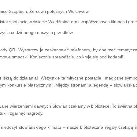
emnice Szeptuch, Żerców i potężnych Wołchwów.
 istot spotkacie w świecie Wiedźmina oraz współczesnych filmach i gra
z życia codziennego naszych przodków.
ody QR. Wystarczy je zeskanować telefonem, by obejrzeć tematyczne 
filmowe smaczki. Koniecznie sprawdźcie, co kryje się pod kodami!
s iskrą do działania! Wszystkie te mityczne postacie i magiczne sym
szym konkursie plastycznym: „Między stronami a legendą – słowiańska
wane wierzeniami dawnych Słowian czekamy w bibliotece! To świetna o
tuki i zgarnąć nagrody.
e niedosyt słowiańskiego klimatu – nasze biblioteczne regały czekają