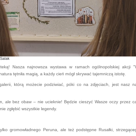
 Salak
ioteką! Nasza najnowsza wystawa w ramach ogólnopolskiej akcji 
atura tętniła magią, a każdy cień mógł skrywać tajemniczą istotę.
alerii, którą możecie podziwiać, póki co na zdjęciach, jest nasz na
, ale bez obaw – nie ucieknie! Będzie cieszyć Wasze oczy przez ca
nie zgłębić wszystkie legendy.
tylko gromowładnego Peruna, ale też podstępne Rusałki, strzegąceg