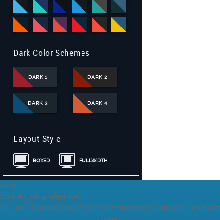
Dark Color Schemes
DARK 1
DARK 2
DARK 3
DARK 4
Layout Style
BOXED
FULLWIDTH
Save
Cookies user preferences
We use cookies to ensure you to get the best experience on our websi
cookies