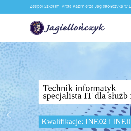
Zespół Szkół im. Króla Kazimierza Jagiellończyka w 
Technik informatyk
specjalista IT dla słu
Kwalifikacje: INF.02 i INF.