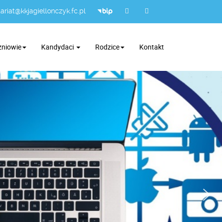
ariat@kkjagiellonczyk.fc.pl
zniowie
Kandydaci
Rodzice
Kontakt