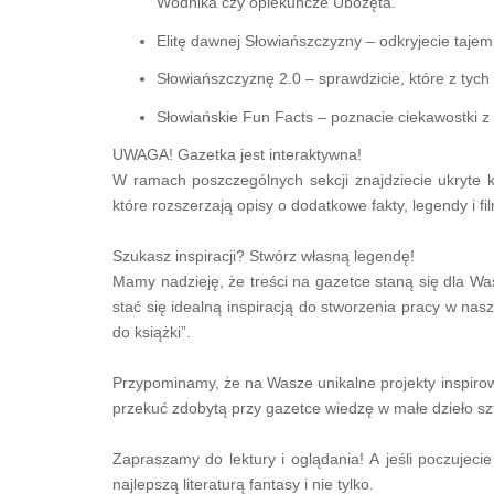
Wodnika czy opiekuńcze Ubożęta.
Elitę dawnej Słowiańszczyzny – odkryjecie taj
Słowiańszczyznę 2.0 – sprawdzicie, które z tych
Słowiańskie Fun Facts – poznacie ciekawostki 
UWAGA! Gazetka jest interaktywna!
W ramach poszczególnych sekcji znajdziecie ukryte k
które rozszerzają opisy o dodatkowe fakty, legendy i 
Szukasz inspiracji? Stwórz własną legendę!
Mamy nadzieję, że treści na gazetce staną się dla Wa
stać się idealną inspiracją do stworzenia pracy w na
do książki”.
Przypominamy, że na Wasze unikalne projekty inspiro
przekuć zdobytą przy gazetce wiedzę w małe dzieło sz
Zapraszamy do lektury i oglądania! A jeśli poczujeci
najlepszą literaturą fantasy i nie tylko.