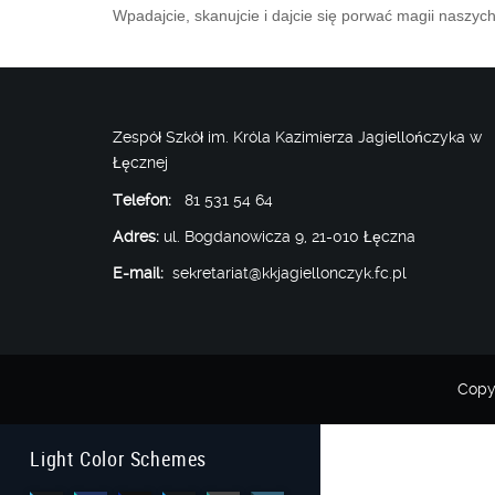
Wpadajcie, skanujcie i dajcie się porwać magii naszych
Zespół Szkół im. Króla Kazimierza Jagiellończyka w
Łęcznej
Telefon:
81 531 54 64
Adres:
ul. Bogdanowicza 9, 21-010 Łęczna
E-mail:
sekretariat@kkjagiellonczyk.fc.pl
Copy
Light Color Schemes