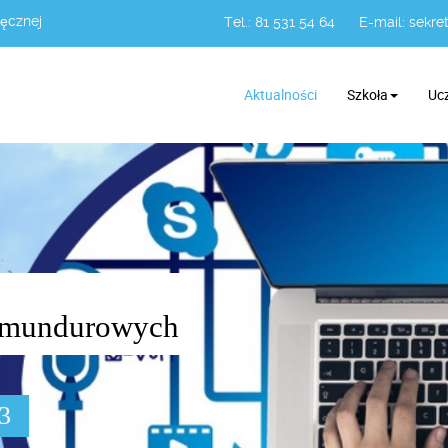
Łęcznej
Tel.: 81 531 54 64
E-mail:
sekret
Aktualności
Szkoła
Uc
żb mundurowych
03