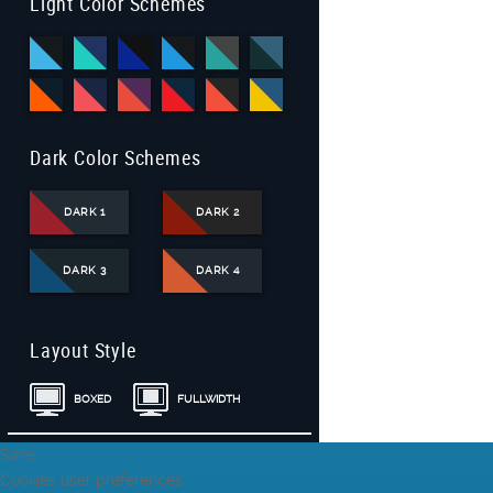
Light Color Schemes
Dark Color Schemes
DARK 1
DARK 2
DARK 3
DARK 4
Layout Style
BOXED
FULLWIDTH
Save
Cookies user preferences