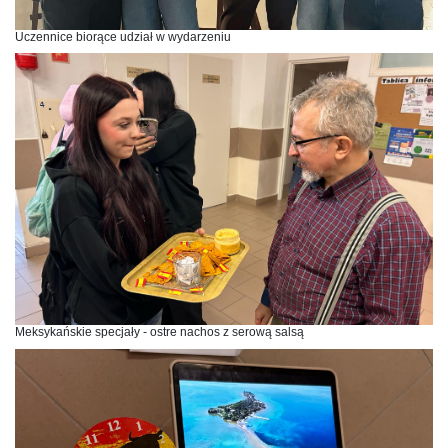
Uczennice biorące udział w wydarzeniu
Meksykańskie specjały - ostre nachos z serową salsą