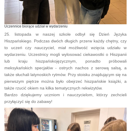
Uczennice biorące udział w wydarzeniu
25. listopada w naszej szkole odbył się Dzień Języka
Hiszpańskiego.
Podczas dwóch długich przerw każdy chętny, czy
to uczeń czy nauczyciel, miał możliwość wzięcia udziału w
wydarzeniu.
Uczestnicy mogli wylosować ciekawostki o Hiszpanii
lub kraju hiszpańskojęzycznym, ponadto próbowali
meksykańskich specjałów - ostrych nachos z serową salsą, a
także słuchali latynoskich rytmów.
Przy stoisku znajdującym się na
pierwszym piętrze można było obejrzeć hiszpańskie książki, a
także rzucić okiem na kilka tematycznych rekwizytów.
Bardzo dziękujemy uczniom i nauczycielom, którzy zechcieli
przyłączyć się do zabawy!