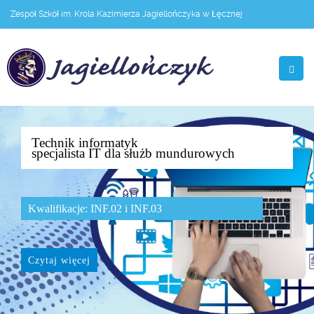
Zespół Szkół im. Króla Kazimierza Jagiellończyka w Łęcznej
Technik informatyk
specjalista IT dla służb mundurowych
Kwalifikacje: INF.02 i INF.03
Czytaj więcej