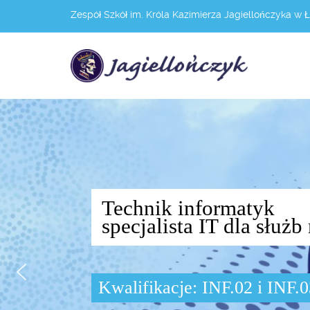
Zespół Szkół im. Króla Kazimierza Jagiellończyka w 
Technik informatyk
specjalista IT dla słu
Kwalifikacje: INF.02 i INF.