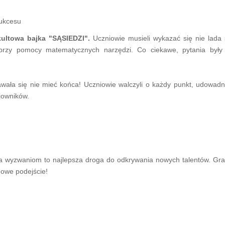
sukcesu
ultowa bajka "SĄSIEDZI".
Uczniowie musieli wykazać się nie lada 
rzy pomocy matematycznych narzędzi. Co ciekawe, pytania były 
wała się nie mieć końca! Uczniowie walczyli o każdy punkt, udowadni
jowników.
ła wyzwaniom to najlepsza droga do odkrywania nowych talentów. Gra
nowe podejście!