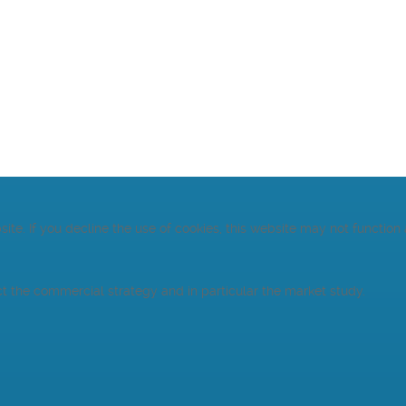
te. If you decline the use of cookies, this website may not function
ct the commercial strategy and in particular the market study.