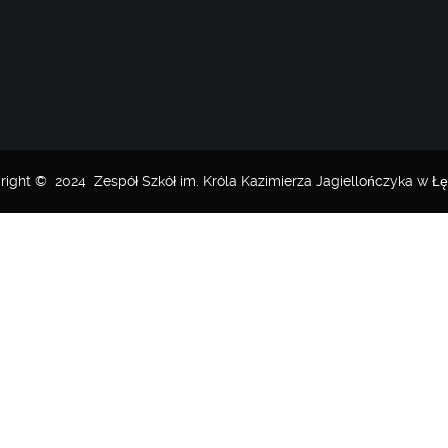
right © 2024 Zespół Szkół im. Króla Kazimierza Jagiellończyka w Łę