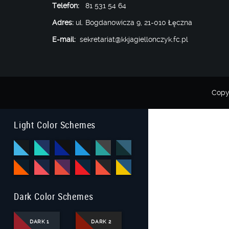
Telefon:
81 531 54 64
Adres:
ul. Bogdanowicza 9, 21-010 Łęczna
E-mail:
sekretariat@kkjagiellonczyk.fc.pl
Copy
Light Color Schemes
Dark Color Schemes
DARK 1
DARK 2