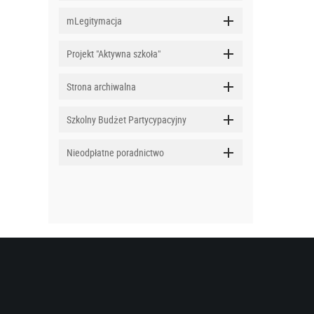
mLegitymacja
Projekt "Aktywna szkoła"
Strona archiwalna
Szkolny Budżet Partycypacyjny
Nieodpłatne poradnictwo