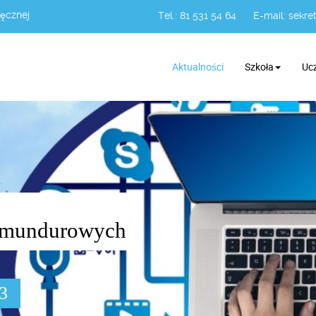
Łęcznej
Tel.: 81 531 54 64
E-mail:
sekret
Aktualności
Szkoła
Uc
żb mundurowych
03