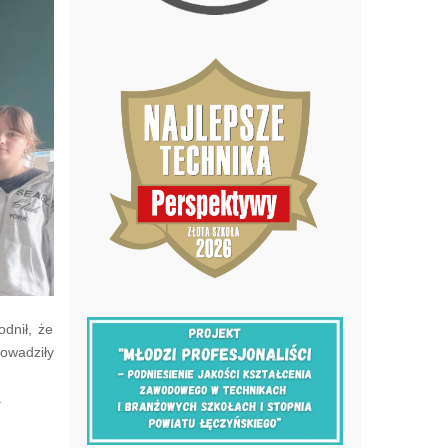
dnił, że
owadziły
.