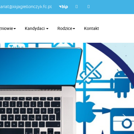
ariat@kkjagiellonczyk.fc.pl
zniowie
Kandydaci
Rodzice
Kontakt