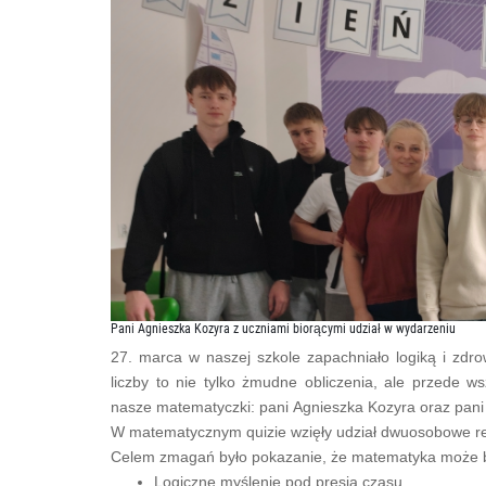
Pani Agnieszka Kozyra z uczniami biorącymi udział w wydarzeniu
27. marca w naszej szkole zapachniało logiką i zdro
liczby to nie tylko żmudne obliczenia, ale przede 
nasze matematyczki: pani Agnieszka Kozyra oraz pan
W matematycznym quizie wzięły udział dwuosobowe repr
Celem zmagań było pokazanie, że matematyka może być
Logiczne myślenie pod presją czasu