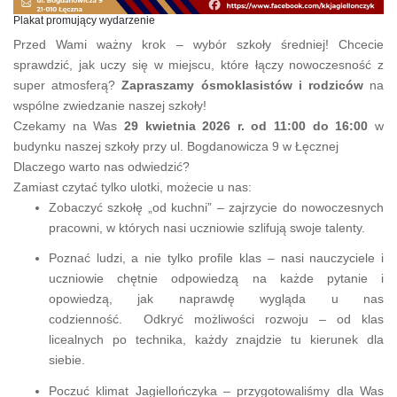
Plakat promujący wydarzenie
Przed Wami ważny krok – wybór szkoły średniej! Chcecie
sprawdzić, jak uczy się w miejscu, które łączy nowoczesność z
super atmosferą?
Zapraszamy ósmoklasistów i rodziców
na
wspólne zwiedzanie naszej szkoły!
Czekamy na Was
29 kwietnia 2026 r. od 11:00 do 16:00
w
budynku naszej szkoły przy
ul. Bogdanowicza 9 w Łęcznej
Dlaczego warto nas odwiedzić?
Zamiast czytać tylko ulotki, możecie u nas:
Zobaczyć szkołę „od kuchni” – zajrzycie do nowoczesnych
pracowni, w których nasi uczniowie szlifują swoje talenty.
Poznać ludzi, a nie tylko profile klas – nasi nauczyciele i
uczniowie chętnie odpowiedzą na każde pytanie i
opowiedzą, jak naprawdę wygląda u nas
codzienność. Odkryć możliwości rozwoju – od klas
licealnych po technika, każdy znajdzie tu kierunek dla
siebie.
Poczuć klimat Jagiellończyka – przygotowaliśmy dla Was