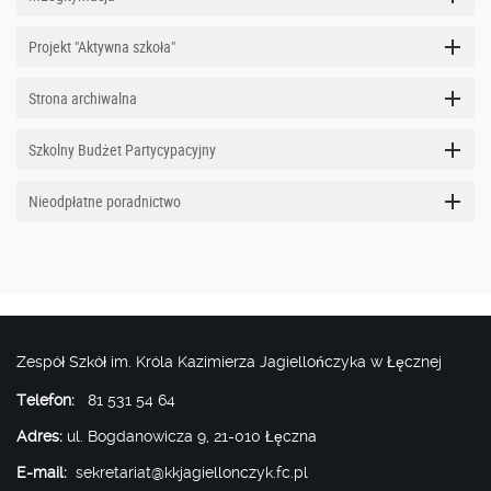
Projekt "Aktywna szkoła"
Strona archiwalna
Szkolny Budżet Partycypacyjny
Nieodpłatne poradnictwo
Zespół Szkół im. Króla Kazimierza Jagiellończyka w Łęcznej
Telefon:
81 531 54 64
Adres:
ul. Bogdanowicza 9, 21-010 Łęczna
E-mail:
sekretariat@kkjagiellonczyk.fc.pl