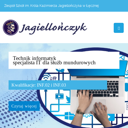
Zespół Szkół im. Króla Kazimierza Jagiellończyka w Łęcznej
Technik informatyk
specjalista IT dla służb mundurowych
Kwalifikacje: INF.02 i INF.03
Czytaj więcej